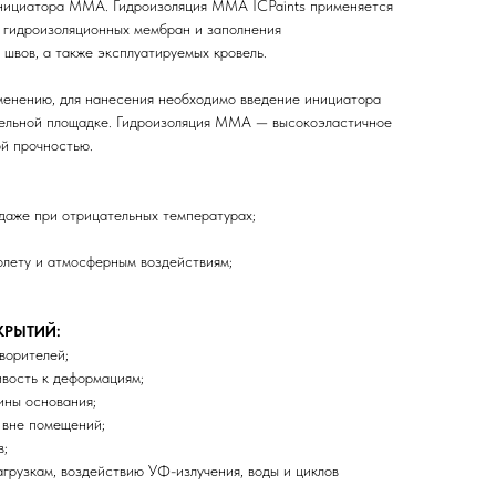
нициатора ММА. Гидроизоляция ММА ICPaints применяется
 гидроизоляционных мембран и заполнения
швов, а также эксплуатируемых кровель.
менению, для нанесения необходимо введение инициатора
ельной площадке. Гидроизоляция ММА — высокоэластичное
й прочностью.
даже при отрицательных температурах;
олету и атмосферным воздействиям;
КРЫТИЙ:
ворителей;
ивость к деформациям;
ины основания;
 вне помещений;
в;
грузкам, воздействию УФ-излучения, воды и циклов