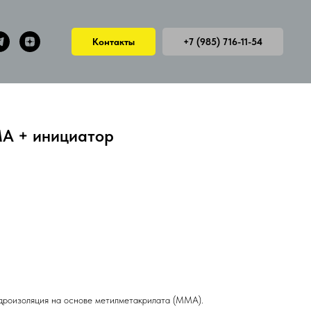
Контакты
+7 (985) 716-11-54
A + инициатор
дроизоляция на основе метилметакрилата (ММА).