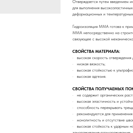
Отверждается путем введением и
для выполнения высокоэластичных
деформационных и температурных 
Гидроизоляция ММА готова к при
ММА непосредственно на строит
связующее с высокой механическо
СВОЙСТВА МАТЕРИАЛА:
· высокая скорость отверждения 
· низкая вязкость;
· высокая стойкостью к ультрафи
· высокая адгезия.
СВОЙСТВА ПОЛУЧАЕМЫХ ПО
· не содержит органических раст
· высокая эластичность и устойч
· способность перекрывать трещ
· рекомендуются для применения
· монолитность и отсутствие шво
· высокая стойкость к ударным на
замораживание-размораживание;